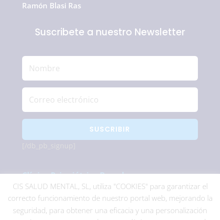
Ramón Blasi Ras
Suscribete a nuestro Newsletter
SUSCRIBIR
[/db_pb_signup]
Clínica Psiquiátrica Barcelona
CIS SALUD MENTAL, SL, utiliza "COOKIES" para garantizar el
correcto funcionamiento de nuestro portal web, mejorando la
Centro Psiquiátrico Barcelona
seguridad, para obtener una eficacia y una personalización